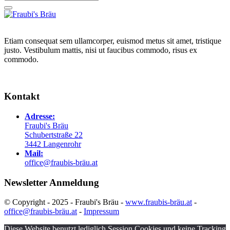
Etiam consequat sem ullamcorper, euismod metus sit amet, tristique
justo. Vestibulum mattis, nisi ut faucibus commodo, risus ex
commodo.
Kontakt
Adresse:
Fraubi's Bräu
Schubertstraße 22
3442 Langenrohr
Mail:
office@fraubis-bräu.at
Newsletter Anmeldung
© Copyright - 2025 - Fraubi's Bräu -
www.fraubis-bräu.at
-
office@fraubis-bräu.at
-
Impressum
Diese Website benutzt lediglich Session Cookies und keine Tracking